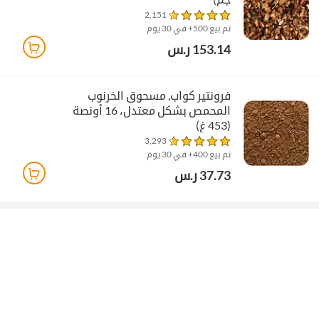
2,151
تم بيع 500+ في 30 يوم
153.14 ر.س
فرونتير كواب‏, مسحوق الخرنوب
المحمص بشكل معتدل، 16 أونصة
(453 غ)
3,293
تم بيع 400+ في 30 يوم
37.73 ر.س