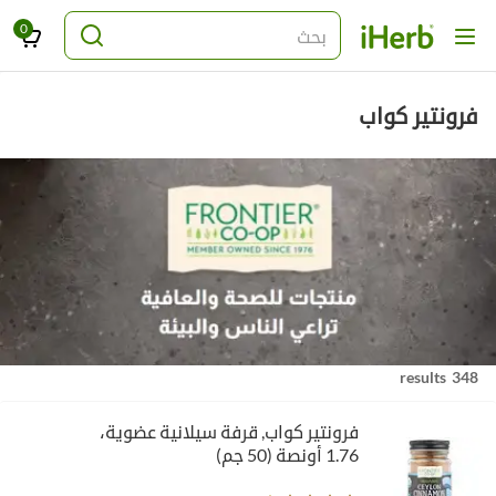
0
بحث
فرونتير كواب
348 results
فرونتير كواب‏, قرفة سيلانية عضوية،
1.76 أونصة (50 جم)